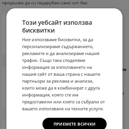
продължа да си пазарувам само от вас
David Jones - Чанта за лаптоп от
Този уебсайт използва
плат - пепел от рози
бисквитки
Закупен от клиента
Ние използваме бисквитки, за да
Чантата е страхотна
персонализираме съдържанието,
рекламите и да анализираме нашия
трафик. Също така споделяме
информация за използването на
David Jones - Дамска раница - черна
нашия сайт от ваша страна с нашите
Закупен от клиента
партньори за реклама и анализи,
които може да я комбинират с друга
Много е удобна и хубава. Много съм
информация, която сте им
доволна
предоставили или която са събрали от
вашето използване на техните услуги.
ПРИЕМЕТЕ ВСИЧКИ