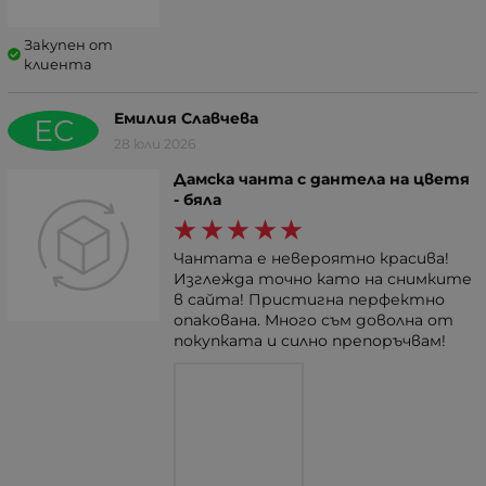
Закупен от
клиента
Емилия Славчева
ЕС
28 юли 2026
Дамска чанта с дантела на цветя
- бяла
Чантата е невероятно красива!
Изглежда точно като на снимките
в сайта! Пристигна перфектно
опакована. Много съм доволна от
покупката и силно препоръчвам!