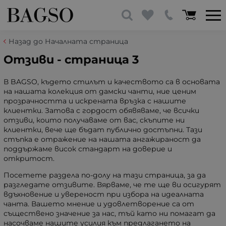
Назад до Началната страница
Отзиви - страница 3
В BAGSO, където стилът и качеството са в основата
на нашата колекция от дамски чанти, ние ценим
прозрачността и искрената връзка с нашите
клиентки. Затова с гордост обявяваме, че всички
отзиви, които получаваме от вас, скъпите ни
клиентки, вече ще бъдат публично достъпни. Тази
стъпка е отражение на нашата ангажираност да
поддържаме висок стандарт на доверие и
откритост.
Посетете раздела по-долу на тази страница, за да
разгледате отзивите. Вярваме, че те ще ви осигурят
вдъхновение и увереност при избора на идеалната
чанта. Вашето мнение и удовлетворение са от
съществено значение за нас, тъй като ни помагат да
насочваме нашите усилия към предлагането на