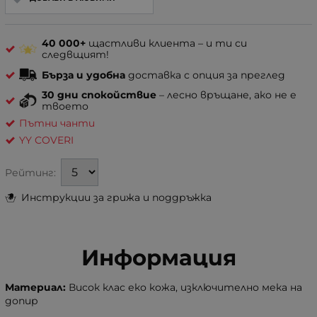
40 000+
щастливи клиента – и ти си
следвщият!
Бърза и удобна
доставка с опция за преглед
30 дни спокойствие
– лесно връщане, ако не е
твоето
Пътни чанти
YY COVERI
Рейтинг:
Инструкции за грижа и поддръжка
Информация
Материал:
Висок клас еко кожа, изключително мека на
допир