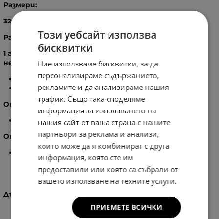
Размери:
32
X
40
X
17
см.
Този уебсайт използва
Разпределение:
бисквитки
1 голямо отделение, затварящо се с цип, вътре в
него:
Ние използваме бисквитки, за да
персонализираме съдържанието,
3
бр. вътрешен джоб без цип.
рекламите и да анализираме нашия
2
бр. вътрешен джоб с цип.
трафик. Също така споделяме
Отзад на чантата:
информация за използването на
1
бр. външен джоб с цип
нашия сайт от ваша страна с нашите
партньори за реклама и анализи,
Отстрани на чантата:
които може да я комбинират с друга
2
бр. страничен джоб, затварящ се с магнитно
информация, която сте им
копче
предоставили или която са събрали от
вашето използване на техните услуги.
Дългата дръжка се регулира.
ПРИЕМЕТЕ ВСИЧКИ