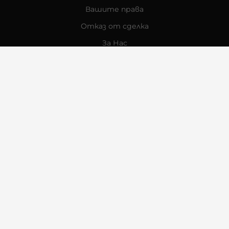
Вашите права
Отказ от сделка
За Нас
Контакти
Отзиви
Магазини
Физически Магазини
Инструкции за грижа и поддръжка
За търговци на едро
Карта на сайта
Контакти
Багсо Интернешънъл ЕООД
BG207491479