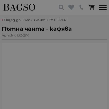
Назад до Пътни чанти YY COVERI
Пътна чанта - кафява
Арт.№:
132-2(7)