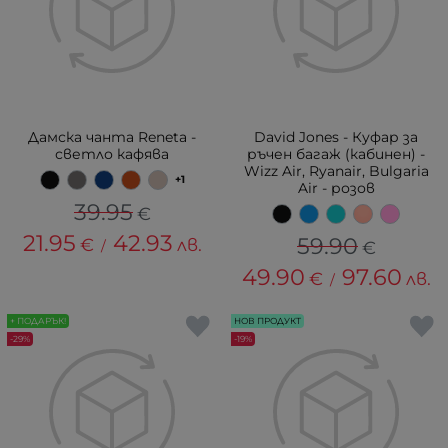
Дамска чанта Reneta -
David Jones - Куфар за
светло кафява
ръчен багаж (кабинен) -
Wizz Air, Ryanair, Bulgaria
+1
Air - розов
39.95
€
21.95
42.93
59.90
€
лв.
/
€
49.90
97.60
€
лв.
/
+ ПОДАРЪК!
НОВ ПРОДУКТ
-29%
-19%