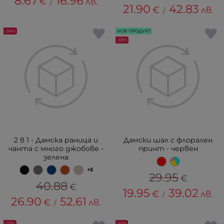
8.67
16.96
€
лв.
/
21.90
42.83
€
лв.
/
-34%
НОВ ПРОДУКТ
-33%
2 в 1 - Дамска раница и
Дамски шал с флорален
чанта с много джобове -
принт - червен
зелена
+5
29.95
€
40.88
€
19.95
39.02
€
лв.
/
26.90
52.61
€
лв.
/
-27%
-41%