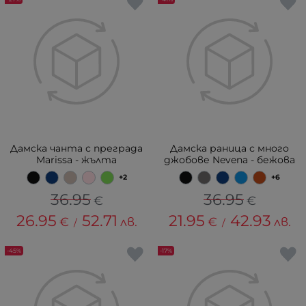
Дамска чанта с преграда
Дамска раница с много
Marissa - жълта
джобове Nevena - бежова
+2
+6
36.95
36.95
€
€
26.95
52.71
21.95
42.93
€
лв.
€
лв.
/
/
-45%
-17%