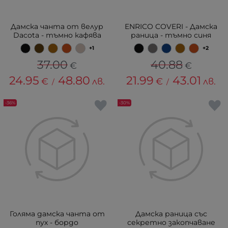
Дамска чанта от велур
ENRICO COVERI - Дамска
Dacota - тъмно кафява
раница - тъмно синя
+1
+2
37.00
40.88
€
€
24.95
48.80
21.99
43.01
€
лв.
€
лв.
/
/
-36%
-30%
Голяма дамска чанта от
Дамска раница със
пух - бордо
секретно закопчаване