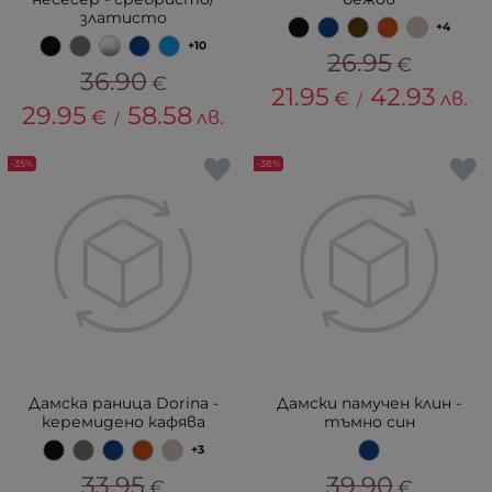
златисто
+4
+10
26.95
€
36.90
€
21.95
42.93
€
лв.
/
29.95
58.58
€
лв.
/
-35%
-38%
Дамска раница Dorina -
Дамски памучен клин -
керемидено кафява
тъмно син
+3
33.95
39.90
€
€