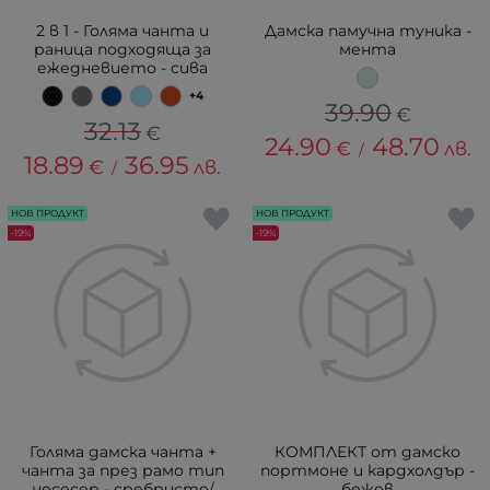
2 в 1 - Голяма чанта и
Дамска памучна туника -
раница подходяща за
мента
ежедневието - сива
+4
39.90
€
32.13
€
24.90
48.70
€
лв.
/
18.89
36.95
€
лв.
/
НОВ ПРОДУКТ
НОВ ПРОДУКТ
-19%
-19%
Голяма дамска чанта +
КОМПЛЕКТ от дамско
чанта за през рамо тип
портмоне и кардхолдър -
несесер - сребристо/
бежов