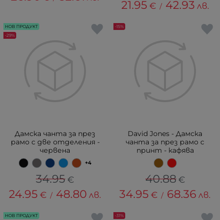
21.95
42.93
€
лв.
/
НОВ ПРОДУКТ
-15%
-29%
Дамска чанта за през
David Jones - Дамска
рамо с две отделения -
чанта за през рамо с
червена
принт - кафява
+4
34.95
40.88
€
€
24.95
48.80
34.95
68.36
€
лв.
€
лв.
/
/
НОВ ПРОДУКТ
-31%