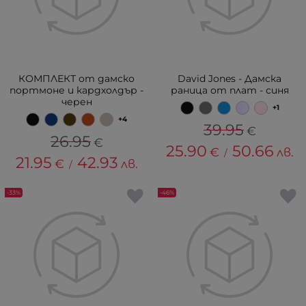
КОМПЛЕКТ от дамско
David Jones - Дамска
портмоне и кардхолдър -
раница от плат - синя
черен
+1
+4
39.95
€
26.95
€
25.90
50.66
€
лв.
/
21.95
42.93
€
лв.
/
-33%
-46%