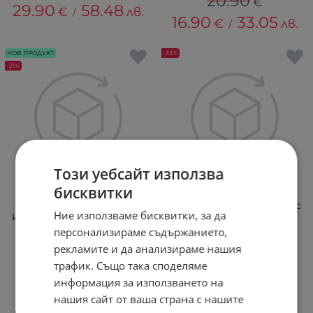
20.90
€
29.90
58.48
€
лв.
/
16.90
33.05
€
лв.
/
НОВ ПРОДУКТ
-33%
-21%
Този уебсайт използва
бисквитки
Дамско портмоне с
Дамска чанта от плат с
Ние използваме бисквитки, за да
кравешки принт - черно
три отделения -
горчица
персонализираме съдържанието,
рекламите и да анализираме нашия
+3
23.95
€
трафик. Също така споделяме
39.95
€
18.95
37.06
€
лв.
информация за използването на
/
26.90
52.61
€
лв.
/
нашия сайт от ваша страна с нашите