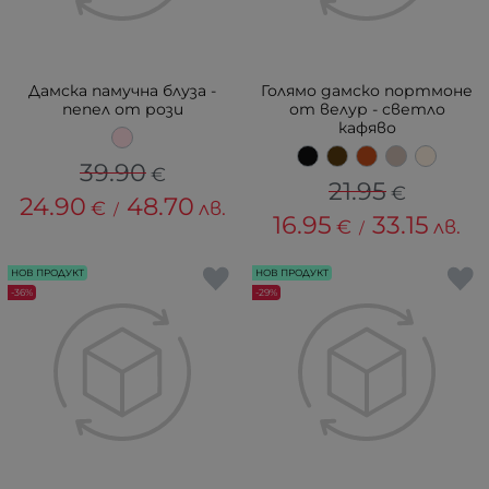
Дамска памучна блуза -
Голямо дамско портмоне
пепел от рози
от велур - светло
кафяво
39.90
€
21.95
€
24.90
48.70
€
лв.
/
16.95
33.15
€
лв.
/
НОВ ПРОДУКТ
НОВ ПРОДУКТ
-36%
-29%