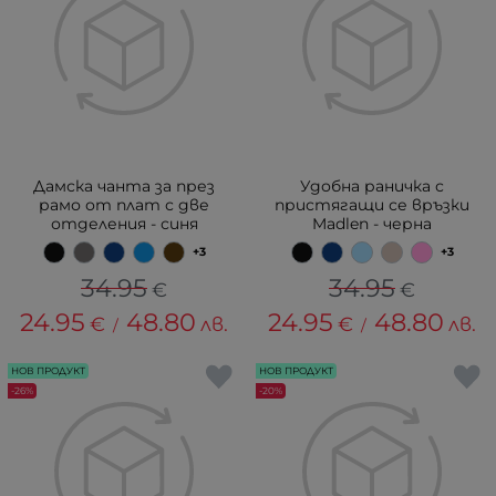
Дамска чанта за през
Удобна раничка с
рамо от плат с две
пристягащи се връзки
отделения - синя
Madlen - черна
+3
+3
34.95
34.95
€
€
24.95
48.80
24.95
48.80
€
лв.
€
лв.
/
/
НОВ ПРОДУКТ
НОВ ПРОДУКТ
-26%
-20%