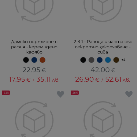
Дамско портмоне с
2 в 1 - Раница и чанта със
рафия - керемидено
секретно закопчаване -
кафяво
сива
+4
22.95
42.00
€
€
17.95
35.11
26.90
52.61
€
лв.
€
лв.
/
/
-33%
-38%