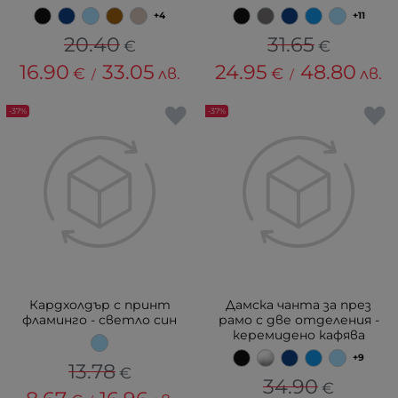
+4
+11
20.40
31.65
€
€
16.90
33.05
24.95
48.80
€
лв.
€
лв.
/
/
-37%
-37%
Кардхолдър с принт
Дамска чанта за през
фламинго - светло син
рамо с две отделения -
керемидено кафява
+9
13.78
€
34.90
€