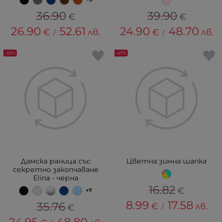
36.90
39.90
€
€
26.90
52.61
24.90
48.70
€
лв.
€
лв.
/
/
-30%
-47%
Дамска раница със
Цветна зимна шапка
секретно закопчаване
Elina - черна
16.82
€
+7
8.99
17.58
35.76
€
лв.
€
/