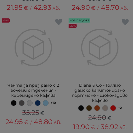
21.95
42.93
24.90
48.70
€
лв.
€
лв.
/
/
-29%
НОВ ПРОДУКТ
-20%
Чанта за през рамо с 2
Diana & Co - Голямо
големи отделения -
дамско капитонирано
керемидено кафява
портмоне - шоколадово
кафяво
+10
+2
35.25
€
24.90
€
24.95
48.80
€
лв.
/
19.90
38.92
€
лв.
/