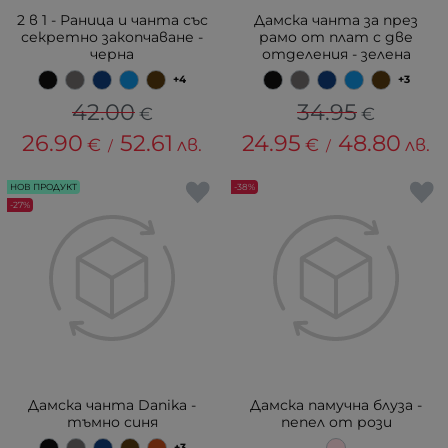
2 в 1 - Раница и чанта със
Дамска чанта за през
секретно закопчаване -
рамо от плат с две
черна
отделения - зелена
+4
+3
42.00
34.95
€
€
26.90
52.61
24.95
48.80
€
лв.
€
лв.
/
/
НОВ ПРОДУКТ
-38%
-27%
Дамска чанта Danika -
Дамска памучна блуза -
тъмно синя
пепел от рози
+3