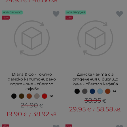
24.95
48.80
€
лв.
/
НОВ ПРОДУКТ
НОВ ПРОДУКТ
-20%
-23%
Diana & Co - Голямо
Дамска чанта с 3
дамско капитонирано
отделения и висящо
портмоне - светло
куче - светло кафява
кафяво
+4
+2
38.95
€
24.90
€
29.95
58.58
€
лв.
/
19.90
38.92
€
лв.
/
-35%
-31%