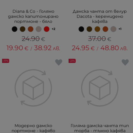
Diana & Co - Голямо
Дамска чанта от велур
дамско капитонирано
Dacota - керемидено
портмоне - бяло
кафява
+2
+1
24.90
37.00
€
€
19.90
38.92
24.95
48.80
€
лв.
€
лв.
/
/
-17%
-21%
Модерно дамско
Голяма дамска чанта тип
портмоне - кафяво
торба - тъмно кафява