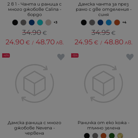
2 в 1 - Чанта и раница с
Дамска чанта за през
много джобове Calina -
рамо с две отделения -
бордо
синя
+3
+4
34.90
34.95
€
€
24.90
48.70
24.95
48.80
€
лв.
€
лв.
/
/
-41%
-15%
Дамска раница с много
Раничка от еко кожа -
джобове Nevena -
тъмно зелена
червена