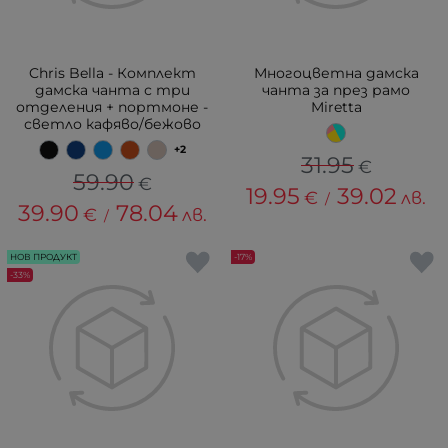
Chris Bella - Комплект
Многоцветна дамска
дамска чанта с три
чанта за през рамо
отделения + портмоне -
Miretta
светло кафяво/бежово
+2
31.95
€
59.90
€
19.95
39.02
€
лв.
/
39.90
78.04
€
лв.
/
НОВ ПРОДУКТ
-17%
-33%