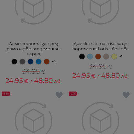
Дамска чанта за през
Дамска чанта с висящо
рамо с две отделения -
портмоне Loris - бежова
черна
+1
+4
34.95
€
34.95
€
24.95
48.80
€
лв.
/
24.95
48.80
€
лв.
/
-38%
-23%