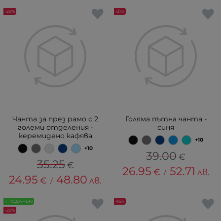
-29%
-31%
Чанта за през рамо с 2
Голяма пътна чанта -
големи отделения -
синя
керемидено кафява
+10
+10
39.00
€
35.25
€
26.95
52.71
€
лв.
/
24.95
48.80
€
лв.
/
+ ПОДАРЪК!
-16%
-29%