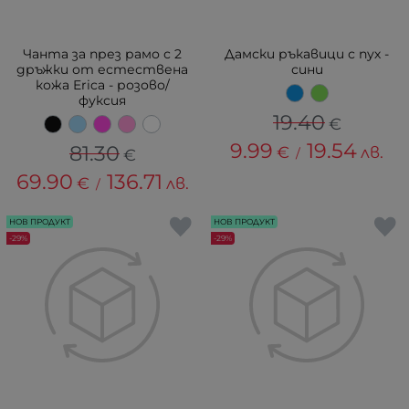
Чанта за през рамо с 2
Дамски ръкавици с пух -
дръжки от естествена
сини
кожа Erica - розово/
фуксия
19.40
€
9.99
19.54
81.30
€
лв.
€
/
69.90
136.71
€
лв.
/
НОВ ПРОДУКТ
НОВ ПРОДУКТ
-29%
-29%