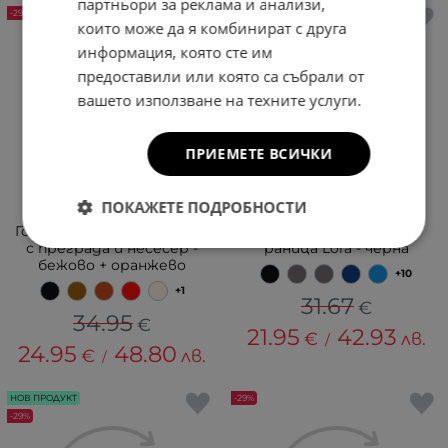
партньори за реклама и анализи,
-29%
-31%
които може да я комбинират с друга
информация, която сте им
предоставили или която са събрали от
вашето използване на техните услуги.
ПРИЕМЕТЕ ВСИЧКИ
ПОКАЖЕТЕ ПОДРОБНОСТИ
Голяма чанта тип торба
2 в 1 - Голяма чанта и
с преграда и несесер -
раница Lora - черна
бежово + оранжево
+10
+1
31.67
€
34.95
€
21.95
42.93
€
лв.
/
24.95
48.80
€
лв.
/
НОВ ПРОДУКТ
-29%
-29%