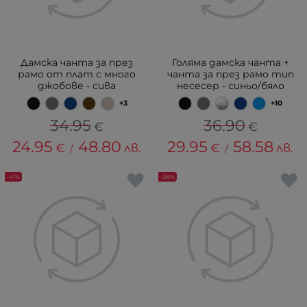
Дамска чанта за през
Голяма дамска чанта +
рамо от плат с много
чанта за през рамо тип
джобове - сива
несесер - синьо/бяло
+3
+10
34.95
36.90
€
€
24.95
48.80
29.95
58.58
€
лв.
€
лв.
/
/
-41%
-38%