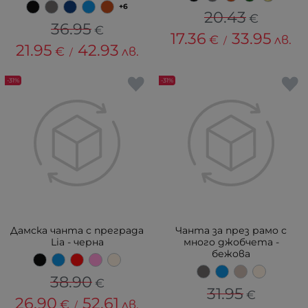
+6
20.43
€
36.95
€
17.36
33.95
€
лв.
/
21.95
42.93
€
лв.
/
-31%
-31%
Дамска чанта с преграда
Чанта за през рамо с
Lia - черна
много джобчета -
бежова
38.90
€
31.95
€
26.90
52.61
€
лв.
/