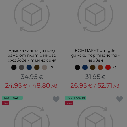
Дамска чанта за през
КОМПЛЕКТ от две
рамо от плат с много
дамски портмонета -
джобове - тъмно синя
червен
+3
+3
34.95
31.95
€
€
24.95
48.80
26.95
52.71
€
лв.
€
лв.
/
/
НОВ ПРОДУКТ
НОВ ПРОДУКТ
-19%
-35%