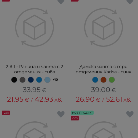
2 в 1 - Раница и чанта с 2
Дамска чанта с три
отделения - сива
отделения Karisa - синя
+10
33.95
39.00
€
€
21.95
42.93
26.90
52.61
€
лв.
€
лв.
/
/
-22%
НОВ ПРОДУКТ
-36%