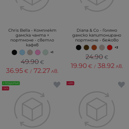
Chris Bella - Комплект
Diana & Co - Голямо
дамска чанта +
дамско капитонирано
портмоне - светло
портмоне - бежово
кафяв
+2
+1
24.90
€
49.90
€
19.90
38.92
€
лв.
/
36.95
72.27
€
лв.
/
+ ПОДАРЪК!
-49%
-14%