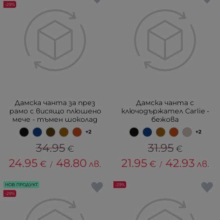
-29%
Дамска чанта за през
Дамска чанта с
рамо с висящо плюшено
ключодържател Carlie -
мече - тъмен шоколад
бежова
+2
+2
34.95
31.95
€
€
24.95
48.80
21.95
42.93
€
лв.
€
лв.
/
/
НОВ ПРОДУКТ
-29%
-29%