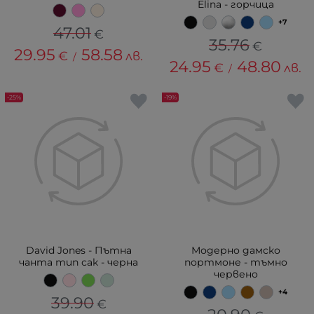
Elina - горчица
+7
47.01
€
35.76
€
29.95
58.58
€
лв.
/
24.95
48.80
€
лв.
/
-25%
-19%
David Jones - Пътна
Модерно дамско
чанта тип сак - черна
портмоне - тъмно
червено
+4
39.90
€