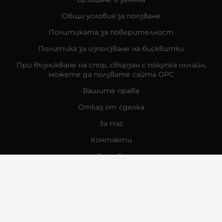
Общи условия за ползване
Политиката за поверителност
Политика за използване на бисквитки
При възникване на спор, свързан с покупка онлайн,
можете да ползвате сайта ОРС
Вашите права
Отказ от сделка
За Нас
Контакти
Отзиви
Магазини
Физически Магазини
Инструкции за грижа и поддръжка
За търговци на едро