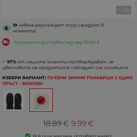
1 2
19
човека разглеждат този продукт в
момента!
Безплатна доставка над над
59.00
€
✅
97%
от нашите клиенти потвърждават, че
цветовете на продуктите съвпадат със снимките.
ИЗБЕРИ ВАРИАНТ:
ПУХЕНИ ЗИМНИ РЪКАВИЦИ С ЕДИН
ПРЪСТ - БЕЖОВИ
18.89
€
9.99
€
Все още наличен, остават малко!