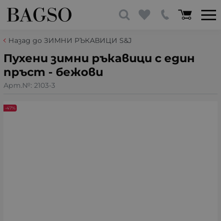
Назад до ЗИМНИ РЪКАВИЦИ S&J
Пухени зимни ръкавици с един
пръст - бежови
Арт.№:
2103-3
-47%