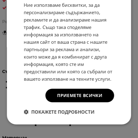
ЗИМНИ РЪКАВИЦИ
Ние използваме бисквитки, за да
S&J
персонализираме съдържанието,
рекламите и да анализираме нашия
Рейтинг:
трафик. Също така споделяме
Инструкции за грижа и поддръжка
информация за използването на
нашия сайт от ваша страна с нашите
партньори за реклама и анализи,
Информация
които може да я комбинират с друга
информация, която сте им
предоставили или която са събрали от
Състав:
вашето използване на техните услуги.
75% Вискоза
25% Полиестер
ПРИЕМЕТЕ ВСИЧКИ
ПОКАЖЕТЕ ПОДРОБНОСТИ
Характеристики
Материал