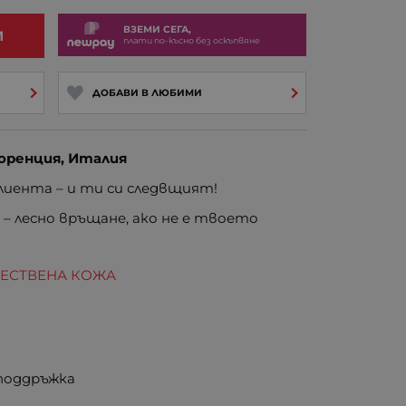
ВЗЕМИ СЕГА,
И
плати по-късно без оскъпвяне
ДОБАВИ В ЛЮБИМИ
оренция, Италия
иента – и ти си следвщият!
е
– лесно връщане, ако не е твоето
ТЕСТВЕНА КОЖА
 поддръжка