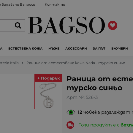
 Задавани Въпроси
Контакти
ЖА
ЕСТЕСТВЕНА КОЖА
МЪЖЕ
АКСЕСОАРИ
ЗА ПЪТ
ВАУЧЕРИ
tteria Italia
Раница от естествена кожа Neda - турско синьо
Раница от есте
+ Подарък
турско синьо
Арт.№:
526-3
12
човека разглеждат 
Този продукт е с
безп