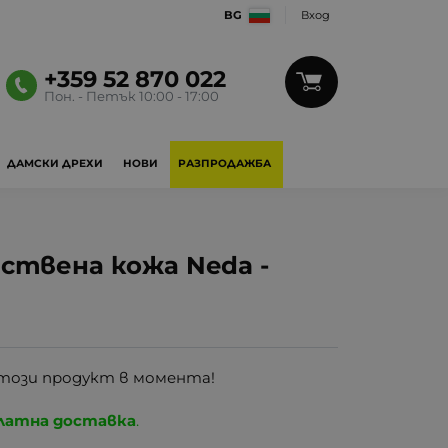
BG
Вход
+359 52 870 022
Пон. - Петък 10:00 - 17:00
ДАМСКИ ДРЕХИ
НОВИ
РАЗПРОДАЖБА
ствена кожа Neda -
този продукт в момента!
латна доставка
.