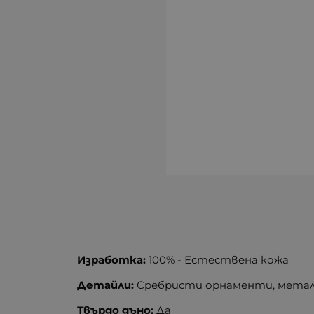
Изработка:
100% - Естествена кожа
Детайли:
Сребристи орнаменти, метал
Твърдо дъно:
Да