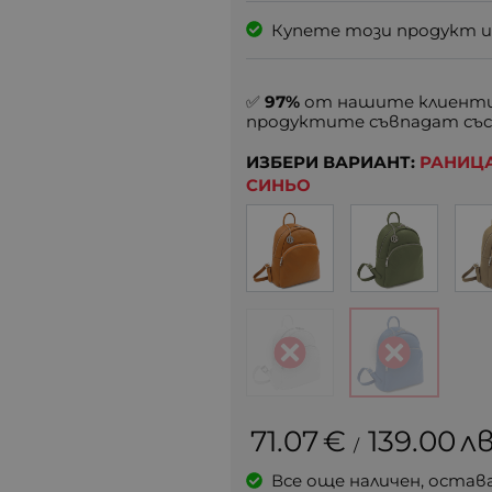
Купете този продукт и
✅
97%
от нашите клиенти
продуктите съвпадат със
ИЗБЕРИ ВАРИАНТ:
РАНИЦА
СИНЬО
71.07
€
139.00
лв
/
Все още наличен, остав