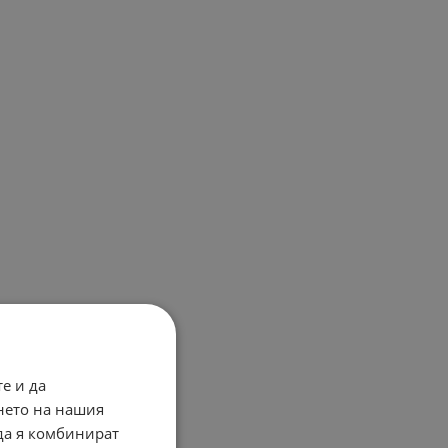
е и да
нето на нашия
 да я комбинират