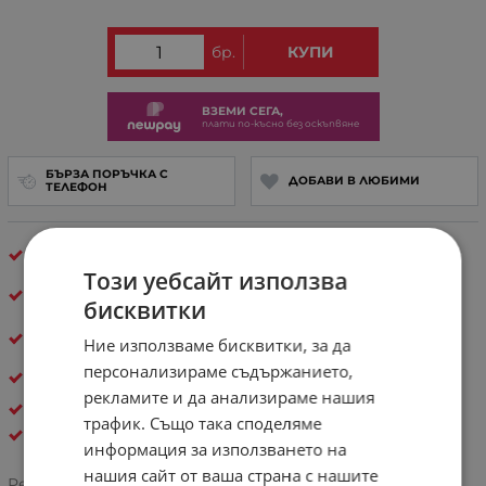
бр.
КУПИ
ВЗЕМИ СЕГА,
плати по-късно без оскъпвяне
БЪРЗА ПОРЪЧКА С
ДОБАВИ В ЛЮБИМИ
ТЕЛЕФОН
Произведено във
Флоренция, Италия
Този уебсайт използва
40 000+
щастливи клиента – и ти си
следвщият!
бисквитки
30 дни спокойствие
– лесно връщане, ако не е
Ние използваме бисквитки, за да
твоето
персонализираме съдържанието,
Естествена кожа
рекламите и да анализираме нашия
ДАМСКИ ЧАНТИ ОТ ЕСТЕСТВЕНА КОЖА
трафик. Също така споделяме
Pelletteria Italia
информация за използването на
нашия сайт от ваша страна с нашите
Рейтинг: