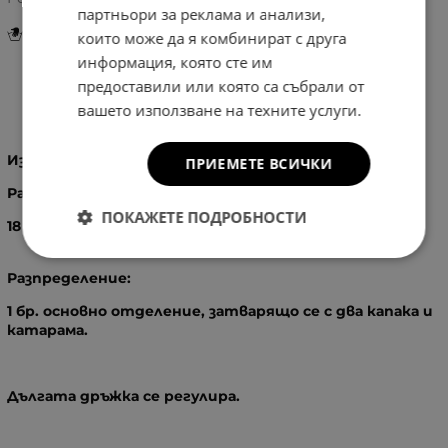
партньори за реклама и анализи,
Инструкции за грижа и поддръжка
които може да я комбинират с друга
информация, която сте им
предоставили или която са събрали от
Информация
вашето използване на техните услуги.
Изработка
: 100% - Естествен велур и кожа
ПРИЕМЕТЕ ВСИЧКИ
Размери
:
ПОКАЖЕТЕ ПОДРОБНОСТИ
18
X
24,5
X
7
см.
Разпределение:
1 бр. основно отделение, затварящо се с два капака и
катарама.
Дългата дръжка се регулира.