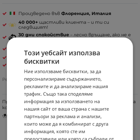
Произведено във
Флоренция, Италия
40 000+
щастливи клиента – и ти си
следвщият!
30 дни спокойствие
– лесно връщане, ако не е
твоето
Естествена кожа
Този уебсайт използва
ДАМСКИ ЧАНТИ ОТ ЕСТЕСТВЕНА КОЖА
бисквитки
Pelletteria Italia
Ние използваме бисквитки, за да
персонализираме съдържанието,
Рейтинг:
рекламите и да анализираме нашия
трафик. Също така споделяме
информация за използването на
Продуктът е ръчна изработка и от 100% естествена
кожа.
нашия сайт от ваша страна с нашите
Инструкции за грижа и поддръжка
партньори за реклама и анализи,
които може да я комбинират с друга
информация, която сте им
предоставили или която са събрали от