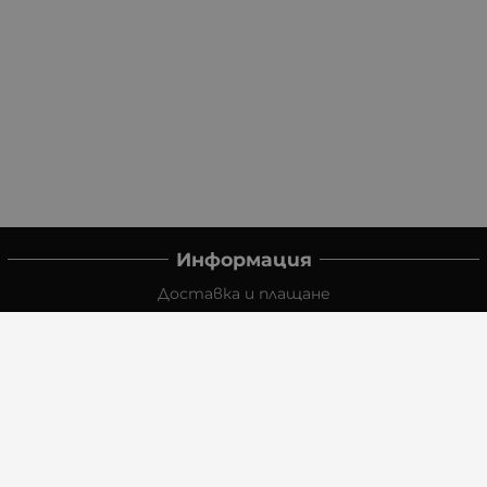
Информация
Доставка и плащане
Връщане и замяна
Общи условия за ползване
Политиката за поверителност
Политика за използване на бисквитки
При възникване на спор, свързан с покупка онлайн,