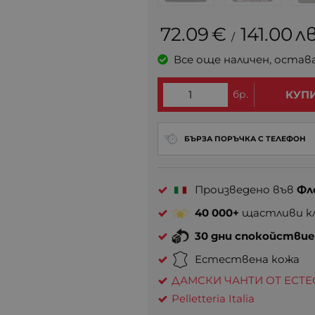
72.09
€
141.00
лв
/
Все още наличен, остав
бр.
КУП
БЪРЗА ПОРЪЧКА С ТЕЛЕФОН
Произведено във
Фл
40 000+
щастливи кл
30 дни спокойстви
Естествена кожа
ДАМСКИ ЧАНТИ ОТ ЕСТ
Pelletteria Italia