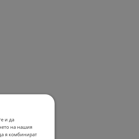
е и да
нето на нашия
 да я комбинират