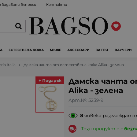
 Задавани Въпроси
Контакти
ЖА
ЕСТЕСТВЕНА КОЖА
МЪЖЕ
АКСЕСОАРИ
ЗА ПЪТ
ВАУЧЕРИ
ria Italia
Дамска чанта от естествена кожа Alika - зелена
Дамска чанта 
+ Подарък
Alika - зелена
Арт.№:
5239-9
8
човека разглеждат 
Този продукт е с
безп