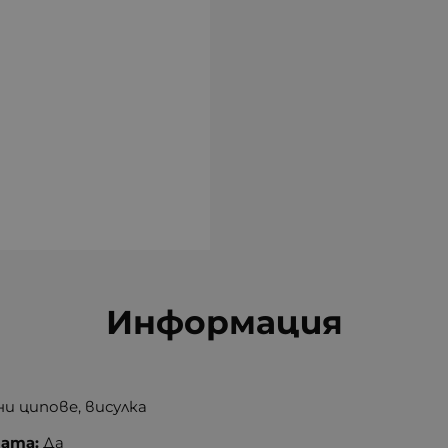
Информация
 ципове, висулка
тата:
Да