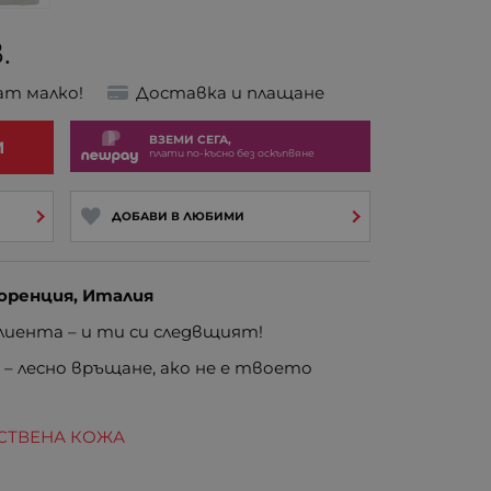
.
ат малко!
Доставка и плащане
ВЗЕМИ СЕГА,
И
плати по-късно без оскъпвяне
ДОБАВИ В ЛЮБИМИ
оренция, Италия
иента – и ти си следвщият!
е
– лесно връщане, ако не е твоето
ЕСТВЕНА КОЖА