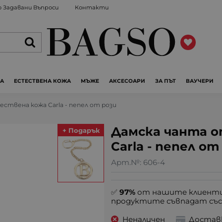
 Задавани Въпроси
Контакти
ЖА
ЕСТЕСТВЕНА КОЖА
МЪЖЕ
АКСЕСОАРИ
ЗА ПЪТ
ВАУЧЕРИ
ствена кожа Carla - пепел от рози
Дамска чанта 
+ Подарък
Carla - пепел от
Арт.№:
606-4
✅
97%
от нашите клиенти
продуктите съвпадат със
Неналичен
Достав