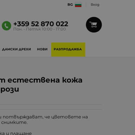
BG
Вход
+359 52 870 022
Пон. - Петък 10:00 - 17:00
ДАМСКИ ДРЕХИ
НОВИ
РАЗПРОДАЖБА
от естествена кожа
 рози
 потвърждават, че цветовете на
 снимките.
ка и плащане