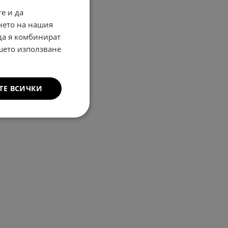
е и да
нето на нашия
 да я комбинират
ашето използване
ТЕ ВСИЧКИ