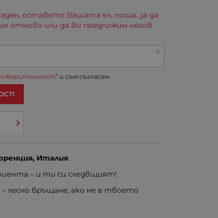
аден, оставете Вашата ел. поща, за да
им отново или да Ви предложим негов
 поверителност
“ и съм съгласен.
ОСТ!
оренция, Италия
иента – и ти си следвщият!
е
– лесно връщане, ако не е твоето