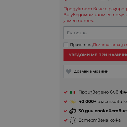
Продуктът вече е разпрод
Ви уведомим щом го получ
заместител.
Ел. поща
Прочетох „
Политиката за
УВЕДОМИ МЕ ПРИ НАЛИЧН
ДОБАВИ В ЛЮБИМИ
Произведено във
Фл
40 000+
щастливи кл
30 дни спокойстви
Естествена кожа