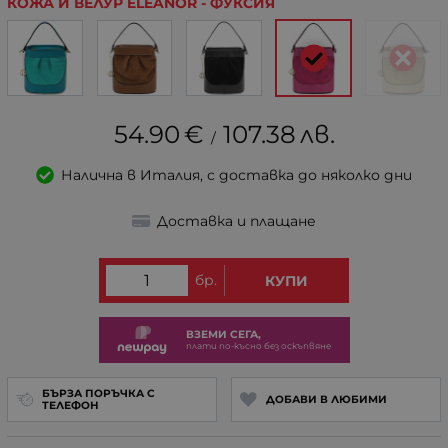
КОЖА И ВЕЛУР ELEANOR - ФУКСИЯ
54.90
€
107.38
лв.
/
Налична в Италия, с доставка до няколко дни
Доставка и плащане
бр.
КУПИ
ВЗЕМИ СЕГА,
плати по-късно без оскъпвяне
БЪРЗА ПОРЪЧКА С
ДОБАВИ В ЛЮБИМИ
ТЕЛЕФОН