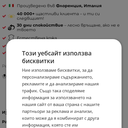
Произведено във
Флоренция, Италия
40 000+
щастливи клиента – и ти си
следвщият!
30 дни спокойствие
– лесно връщане, ако не е
твоето
Естествена кожа
ДАМСКИ ЧАНТИ ОТ ЕСТЕСТВЕНА КОЖА
Този уебсайт използва
Pelletteria Italia
бисквитки
Рейтинг:
Ние използваме бисквитки, за да
Инструкции за грижа и поддръжка
персонализираме съдържанието,
рекламите и да анализираме нашия
трафик. Също така споделяме
информация за използването на
Информация
нашия сайт от ваша страна с нашите
партньори за реклама и анализи,
Изработка
: 100% - Естествена кожа и велур
които може да я комбинират с друга
Размери
:
информация, която сте им