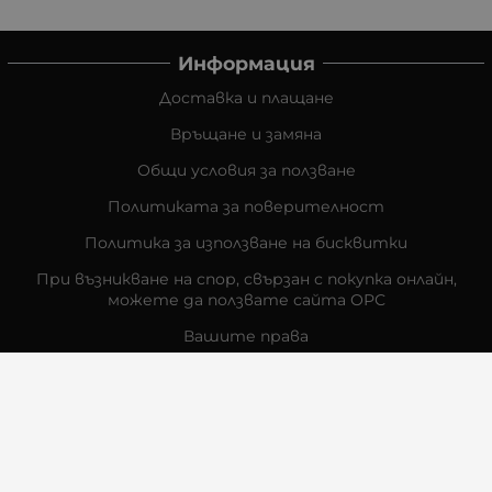
Информация
Доставка и плащане
Връщане и замяна
Общи условия за ползване
Политиката за поверителност
Политика за използване на бисквитки
При възникване на спор, свързан с покупка онлайн,
можете да ползвате сайта ОРС
Вашите права
Отказ от сделка
За Нас
Контакти
Отзиви