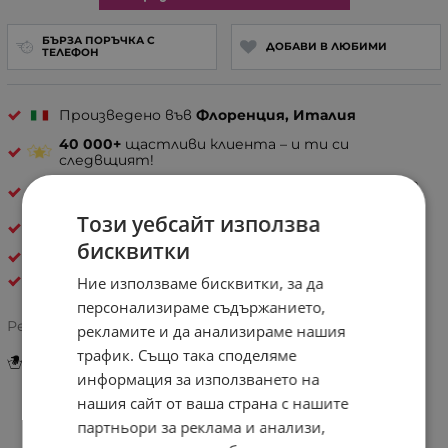
БЪРЗА ПОРЪЧКА С
ДОБАВИ В ЛЮБИМИ
ТЕЛЕФОН
Произведено във
Флоренция, Италия
40 000+
щастливи клиента – и ти си
следвщият!
30 дни спокойствие
– лесно връщане, ако не е
твоето
Този уебсайт използва
Естествена кожа
бисквитки
ДАМСКИ ЧАНТИ ОТ ЕСТЕСТВЕНА КОЖА
Pelletteria Italia
Ние използваме бисквитки, за да
персонализираме съдържанието,
Рейтинг:
рекламите и да анализираме нашия
трафик. Също така споделяме
Инструкции за грижа и поддръжка
информация за използването на
нашия сайт от ваша страна с нашите
партньори за реклама и анализи,
Информация