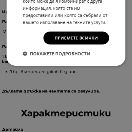
които може да я комбинират с друга
информация, която сте им
Изработка
: 100% - Естествена кожа
предоставили или която са събрали от
Размери
:
вашето използване на техните услуги.
17
X
22
X
11
см.
ПРИЕМЕТЕ ВСИЧКИ
Разпределение:
ПОКАЖЕТЕ ПОДРОБНОСТИ
1 бр. основно отделение, затварящо се с капак и
катарама, като вътре в него има:
1
бр. вътрешен джоб без цип
Дългата дръжка на чантата се регулира.
Характеристики
Детайли