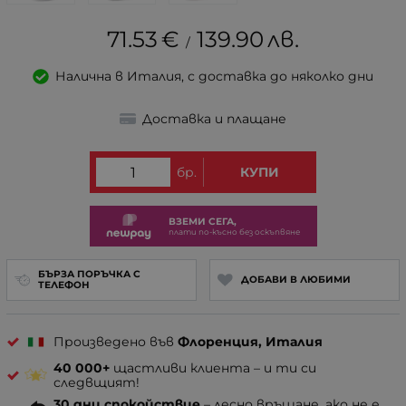
71.53
€
139.90
лв.
/
Налична в Италия, с доставка до няколко дни
Доставка и плащане
бр.
КУПИ
ВЗЕМИ СЕГА,
плати по-късно без оскъпвяне
БЪРЗА ПОРЪЧКА С
ДОБАВИ В ЛЮБИМИ
ТЕЛЕФОН
Произведено във
Флоренция, Италия
40 000+
щастливи клиента – и ти си
следвщият!
30 дни спокойствие
– лесно връщане, ако не е