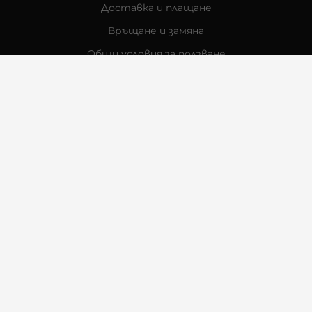
Доставка и плащане
Връщане и замяна
Общи условия за ползване
Политиката за поверителност
Политика за използване на бисквитки
При възникване на спор, свързан с покупка онлайн,
можете да ползвате сайта ОРС
Вашите права
Отказ от сделка
За Нас
Контакти
Отзиви
Магазини
Физически Магазини