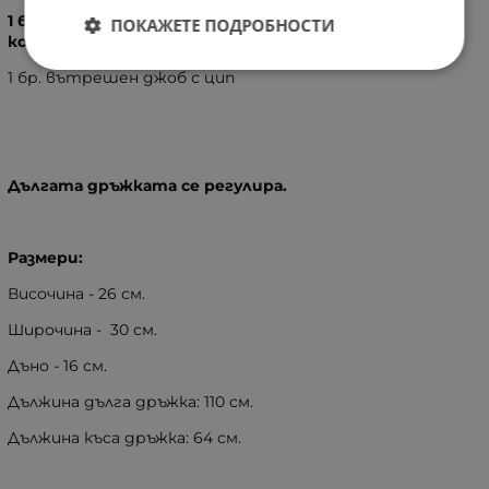
1 бр. голямо отделение, затварящо се с магнитно
ПОКАЖЕТЕ ПОДРОБНОСТИ
копче, вътре в него:
1 бр. вътрешен джоб с цип
Дългата дръжката се регулира.
Размери:
Височина - 26 см.
Широчина - 30 см.
Дъно - 16 см.
Дължина дълга дръжка: 110 см.
Дължина къса дръжка: 64 см.