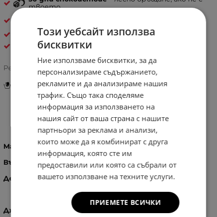
твоето
Естествена кожа
Този уебсайт използва
ДАМСКИ ЧАНТИ ОТ ЕСТЕСТВЕНА КОЖА
бисквитки
Pelletteria Italia
Ние използваме бисквитки, за да
Рейтинг:
персонализираме съдържанието,
рекламите и да анализираме нашия
Инструкции за грижа и поддръжка
трафик. Също така споделяме
информация за използването на
нашия сайт от ваша страна с нашите
Информация
партньори за реклама и анализи,
които може да я комбинират с друга
Материал:
100% - Естествена кожа
информация, която сте им
Вътрешност:
100% памук
предоставили или която са събрали от
вашето използване на техните услуги.
Детайли:
Златисти орнаменти, метални ципове
ПРИЕМЕТЕ ВСИЧКИ
Джобове: