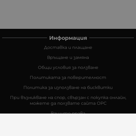
Информация
Доставка и плащане
Връщане и замяна
Общи условия за ползване
Политиката за поверителност
Политика за използване на бисквитки
При възникване на спор, свързан с покупка онлайн,
можете да ползвате сайта ОРС
Вашите права
Отказ от сделка
За Нас