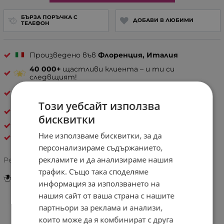
БЪРЗА ПОРЪЧКА С
ДОБАВИ В ЛЮБИМИ
ТЕЛЕФОН
Произведено във
Флоренция, Италия
40 000+
щастливи клиента – и ти си
следвщият!
30 дни спокойствие
– лесно връщане, ако не е
твоето
Този уебсайт използва
Естествена кожа
бисквитки
ДАМСКИ ЧАНТИ ОТ ЕСТЕСТВЕНА КОЖА
Ние използваме бисквитки, за да
Pelletteria Italia
персонализираме съдържанието,
рекламите и да анализираме нашия
Рейтинг:
трафик. Също така споделяме
Инструкции за грижа и поддръжка
информация за използването на
нашия сайт от ваша страна с нашите
партньори за реклама и анализи,
Информация
които може да я комбинират с друга