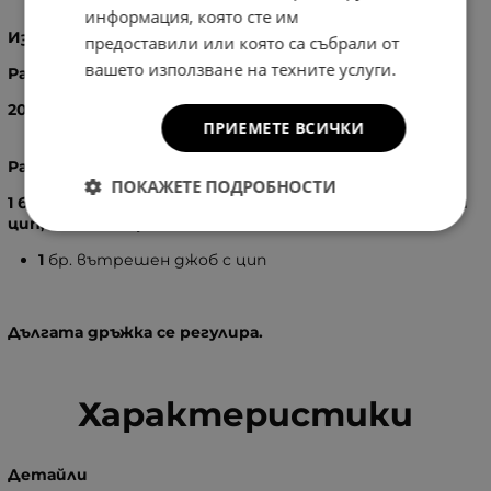
информация, която сте им
Изработка
: 100% - Естествена кожа
предоставили или която са събрали от
вашето използване на техните услуги.
Размери
:
20
X
18
X
12
см.
ПРИЕМЕТЕ ВСИЧКИ
Разпределение:
ПОКАЖЕТЕ ПОДРОБНОСТИ
1 бр. основно отделение, затварящо се с катарама и
цип, като вътре в него има:
1
бр. вътрешен джоб с цип
Дългата дръжка се регулира.
Характеристики
Детайли