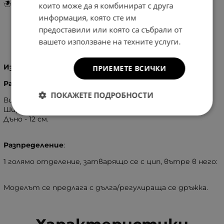
Инструкции за грижа и поддръжка
които може да я комбинират с друга
информация, която сте им
предоставили или която са събрали от
вашето използване на техните услуги.
Информация
Изработка:
100% - Естествена кожа
ПРИЕМЕТЕ ВСИЧКИ
Размери
:
ПОКАЖЕТЕ ПОДРОБНОСТИ
Височина - 17 см.
Широчина - 27 см.
Дъно - 12 см.
Разпределение
:
1 голямо отделение, затварящо се с цип, вътре в него:
Моделът се предлага с дълга/регулираща се дръжка.