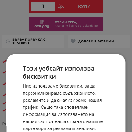
бр.
КУПИ
ВЗЕМИ СЕГА,
плати по-късно без оскъпвяне
БЪРЗА ПОРЪЧКА С
ДОБАВИ В ЛЮБИМИ
ТЕЛЕФОН
Произведено във
Флоренция, Италия
Този уебсайт използва
40 000+
щастливи клиента – и ти си
следвщият!
бисквитки
30 дни спокойствие
– лесно връщане, ако не е
Ние използваме бисквитки, за да
твоето
персонализираме съдържанието,
Естествена кожа
рекламите и да анализираме нашия
ДАМСКИ ЧАНТИ ОТ ЕСТЕСТВЕНА КОЖА
трафик. Също така споделяме
Pelletteria Italia
информация за използването на
нашия сайт от ваша страна с нашите
Рейтинг:
партньори за реклама и анализи,