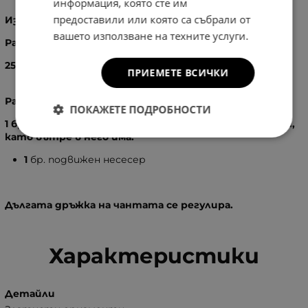
информация, която сте им
предоставили или която са събрали от
Изработка
: 100% - Естествена кожа
вашето използване на техните услуги.
Размери
:
25
X
39
X
8
см.
ПРИЕМЕТЕ ВСИЧКИ
Разпределение:
ПОКАЖЕТЕ ПОДРОБНОСТИ
1 бр. голямо основно отделение, затварящо се с цип,
като вътре в него има:
1
бр. подвижен несесер
Дългата дръжка на чантата се регулира.
Характеристики
Детайли