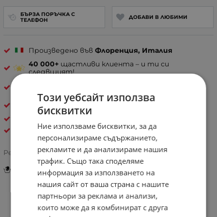
БЪРЗА ПОРЪЧКА С
ДОБАВИ В ЛЮБИМИ
ТЕЛЕФОН
Произведено във
Флоренция, Италия
40 000+
щастливи клиента – и ти си
следвщият!
30 дни спокойствие
– лесно връщане, ако не е
твоето
Този уебсайт използва
Естествена кожа
бисквитки
ДАМСКИ ЧАНТИ ОТ ЕСТЕСТВЕНА КОЖА
Ние използваме бисквитки, за да
Pelletteria Italia
персонализираме съдържанието,
рекламите и да анализираме нашия
Рейтинг:
трафик. Също така споделяме
Инструкции за грижа и поддръжка
информация за използването на
нашия сайт от ваша страна с нашите
партньори за реклама и анализи,
Информация
които може да я комбинират с друга