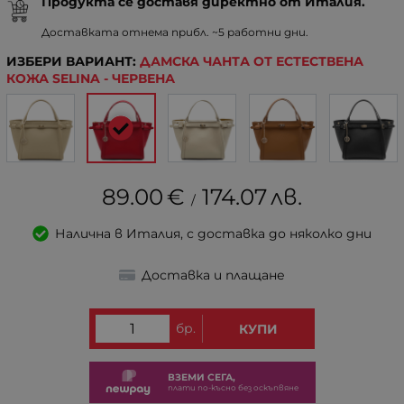
Продукта се доставя директно от Италия.
Доставката отнема прибл. ~5 работни дни.
ИЗБЕРИ ВАРИАНТ:
ДАМСКА ЧАНТА ОТ ЕСТЕСТВЕНА
КОЖА SELINA - ЧЕРВЕНА
89.00
€
174.07
лв.
/
Налична в Италия, с доставка до няколко дни
Доставка и плащане
бр.
КУПИ
ВЗЕМИ СЕГА,
плати по-късно без оскъпвяне