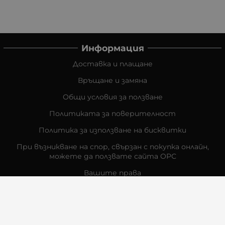
Информация
Доставка и плащане
Връщане и замяна
Общи условия за ползване
Политиката за поверителност
Политика за използване на бисквитки
При възникване на спор, свързан с покупка онлайн,
можете да ползвате сайта ОРС
Вашите права
Отказ от сделка
За Нас
Контакти