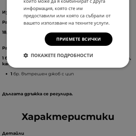
които може да я комбинират с друга
информация, която сте им
Изработка
: 100% - Естествена кожа
предоставили или която са събрали от
Размери
:
вашето използване на техните услуги.
18,5
X
22
X
12,5
см.
ПРИЕМЕТЕ ВСИЧКИ
Разпределение:
ПОКАЖЕТЕ ПОДРОБНОСТИ
1 бр. основно отделение, затварящо се с капак и цип,
като вътре в него има:
1
бр. вътрешен джоб с цип
Дългата дръжка се регулира.
Характеристики
Детайли