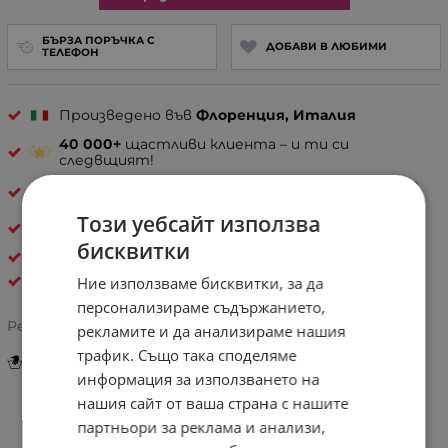
БЪРЗА ПОРЪЧКА С
ДОБАВИ В ЛЮБИМИ
ТЕЛЕФОН
Произведено във
Флоренция, Италия
40 000+
щастливи клиента – и ти си
следвщият!
30 дни спокойствие
– лесно връщане, ако не е
твоето
Този уебсайт използва
Естествена кожа
бисквитки
ДАМСКИ ЧАНТИ ОТ ЕСТЕСТВЕНА КОЖА
Pelletteria Italia
Ние използваме бисквитки, за да
персонализираме съдържанието,
Рейтинг:
рекламите и да анализираме нашия
трафик. Също така споделяме
Инструкции за грижа и поддръжка
информация за използването на
нашия сайт от ваша страна с нашите
партньори за реклама и анализи,
Информация