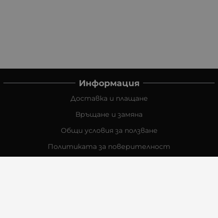
Информация
Доставка и плащане
Връщане и замяна
Общи условия за ползване
Политиката за поверителност
Политика за използване на бисквитки
При възникване на спор, свързан с покупка онлайн,
можете да ползвате сайта ОРС
Вашите права