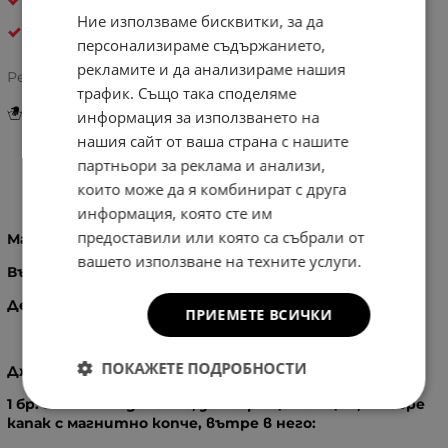
КОЖА
Ние използваме бисквитки, за да
Pelletteria Italia
персонализираме съдържанието,
рекламите и да анализираме нашия
5.0/5 на базата на
1 оценка
Рейтинг:
трафик. Също така споделяме
Инструкции за грижа и поддръжка
информация за използването на
нашия сайт от ваша страна с нашите
партньори за реклама и анализи,
Информация
които може да я комбинират с друга
информация, която сте им
предоставили или която са събрали от
Материал:
100% - Естествена кожа
вашето използване на техните услуги.
Вътрешност:
100% памук
Детайли:
Златисти орнаменти, метални ципове
ПРИЕМЕТЕ ВСИЧКИ
ПОКАЖЕТЕ ПОДРОБНОСТИ
Джобове:
1 бр. голямо отделение, затварящо се с цип, отгоре
капак с магнитно копче, вътре в него: