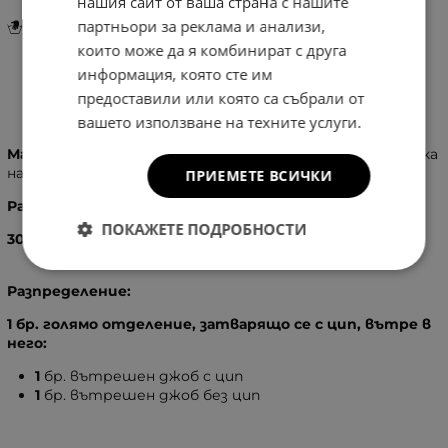
нашия сайт от ваша страна с нашите
партньори за реклама и анализи,
Инструкции за грижа и поддръжка
които може да я комбинират с друга
информация, която сте им
предоставили или която са събрали от
Информация
вашето използване на техните услуги.
Материал:
100 % Естествена кожа, изключително мека
на допир
ПРИЕМЕТЕ ВСИЧКИ
Размери:
ПОКАЖЕТЕ ПОДРОБНОСТИ
30
X
60
X
15
см.
Разпределение:
1 бр. голямо отделение, затварящо се с цип, вътре в
него:
1
бр.
вътрешен джоб с цип
1
бр. вътрешен джоб без цип