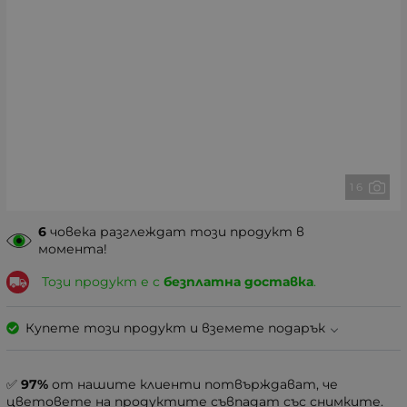
1 6
6
човека разглеждат този продукт в
момента!
Този продукт е с
безплатна доставка
.
Купете този продукт и вземете подарък
✅
97%
от нашите клиенти потвърждават, че
цветовете на продуктите съвпадат със снимките.