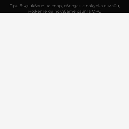
При възникване на спор, свързан с покупка онлайн,
можете да ползвате сайта ОРС
Вашите права
Отказ от сделка
За Нас
Контакти
Отзиви
Магазини
Физически Магазини
Инструкции за грижа и поддръжка
За търговци на едро
Карта на сайта
Контакти