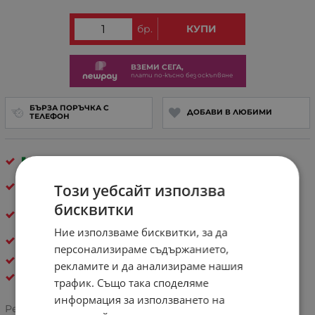
бр.
КУПИ
ВЗЕМИ СЕГА,
плати по-късно без оскъпвяне
БЪРЗА ПОРЪЧКА С
ДОБАВИ В ЛЮБИМИ
ТЕЛЕФОН
Произведено във
Флоренция, Италия
40 000+
щастливи клиента – и ти си
Този уебсайт използва
следвщият!
бисквитки
30 дни спокойствие
– лесно връщане, ако не е
твоето
Ние използваме бисквитки, за да
Естествена кожа
персонализираме съдържанието,
ДАМСКИ ЧАНТИ ОТ ЕСТЕСТВЕНА КОЖА
рекламите и да анализираме нашия
Pelletteria Italia
трафик. Също така споделяме
информация за използването на
Рейтинг: