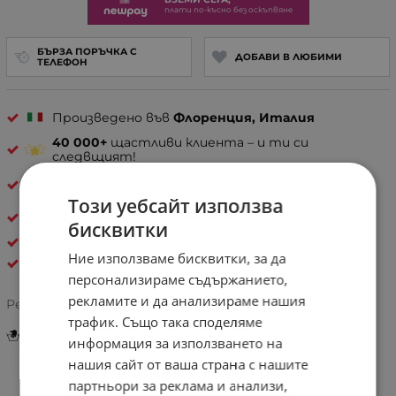
плати по-късно без оскъпвяне
БЪРЗА ПОРЪЧКА С
ДОБАВИ В ЛЮБИМИ
ТЕЛЕФОН
Произведено във
Флоренция, Италия
40 000+
щастливи клиента – и ти си
следвщият!
30 дни спокойствие
– лесно връщане, ако не е
твоето
Този уебсайт използва
Естествена кожа
бисквитки
ДАМСКИ ЧАНТИ ОТ ЕСТЕСТВЕНА КОЖА
Ние използваме бисквитки, за да
Pelletteria Italia
персонализираме съдържанието,
рекламите и да анализираме нашия
Рейтинг:
трафик. Също така споделяме
Инструкции за грижа и поддръжка
информация за използването на
нашия сайт от ваша страна с нашите
партньори за реклама и анализи,