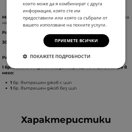
Информация
които може да я комбинират с друга
информация, която сте им
Материал:
100 % Естествена кожа, изключително мека
предоставили или която са събрали от
на допир
вашето използване на техните услуги.
Размери:
ПРИЕМЕТЕ ВСИЧКИ
30
X
60
X
15
см.
ПОКАЖЕТЕ ПОДРОБНОСТИ
Разпределение:
1 бр. голямо отделение, затварящо се с цип, вътре в
него:
1
бр.
вътрешен джоб с цип
1
бр. вътрешен джоб без цип
Характеристики