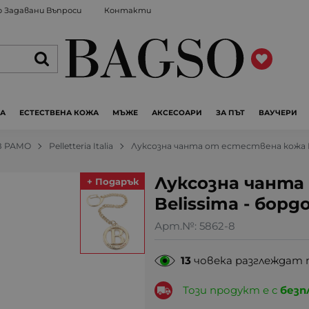
 Задавани Въпроси
Контакти
ЖА
ЕСТЕСТВЕНА КОЖА
МЪЖЕ
АКСЕСОАРИ
ЗА ПЪТ
ВАУЧЕРИ
З РАМО
Pelletteria Italia
Луксозна чанта от естествена кожа Be
Луксозна чанта
+ Подарък
Belissima - борд
Арт.№:
5862-8
13
човека разглеждат 
Този продукт е с
безп