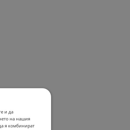
е и да
нето на нашия
 да я комбинират