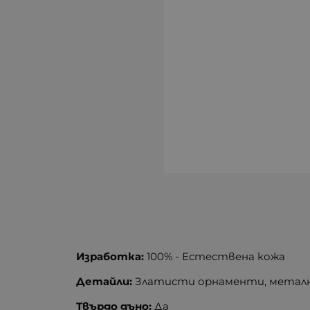
Изработка:
100% - Естествена кожа
Детайли:
Златисти орнаменти, метал
Твърдо дъно:
Да