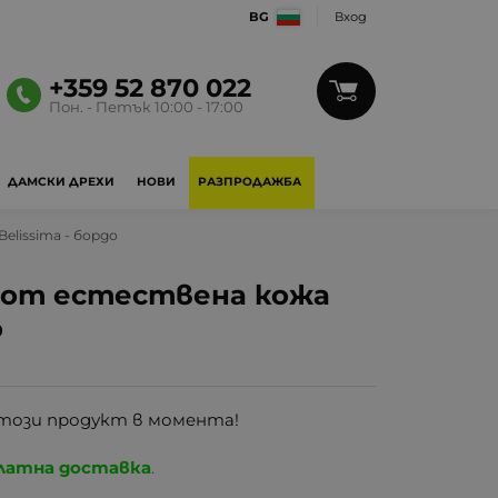
BG
Вход
+359 52 870 022
Пон. - Петък 10:00 - 17:00
ДАМСКИ ДРЕХИ
НОВИ
РАЗПРОДАЖБА
lissima - бордо
 от естествена кожа
о
този продукт в момента!
латна доставка
.