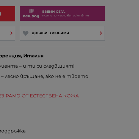
ВЗЕМИ СЕГА,
И
плати по-късно без оскъпвяне
ДОБАВИ В ЛЮБИМИ
оренция, Италия
иента – и ти си следвщият!
е
– лесно връщане, ако не е твоето
ЕЗ РАМО ОТ ЕСТЕСТВЕНА КОЖА
 поддръжка