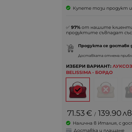
Купете този продукт и
✅
97%
от нашите клиенти
продуктите съвпадат със
Продукта се доставя
Доставката отнема прибл.
ИЗБЕРИ ВАРИАНТ:
ЛУКСОЗ
BELISSIMA - БОРДО
71.53
€
139.90
лв
/
Налична в Италия, с дос
Доставка и плащане