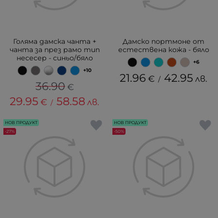
Голяма дамска чанта +
Дамско портмоне от
чанта за през рамо тип
естествена кожа - бяло
несесер - синьо/бяло
+6
+10
21.96
42.95
€
лв.
/
36.90
€
29.95
58.58
€
лв.
/
НОВ ПРОДУКТ
НОВ ПРОДУКТ
-27%
-50%