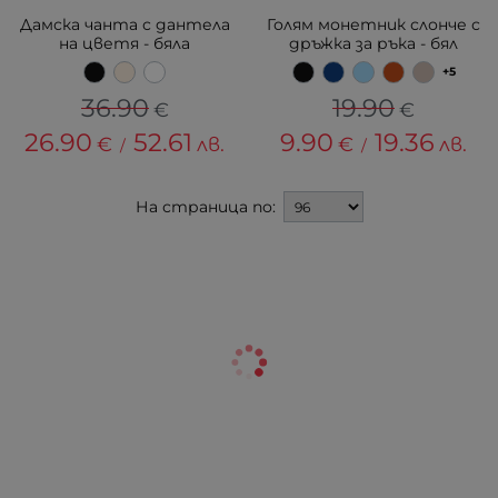
Дамска чанта с дантела
Голям монетник слонче с
на цветя - бяла
дръжка за ръка - бял
+5
36.90
19.90
€
€
26.90
52.61
9.90
19.36
€
лв.
€
лв.
/
/
На страница по: