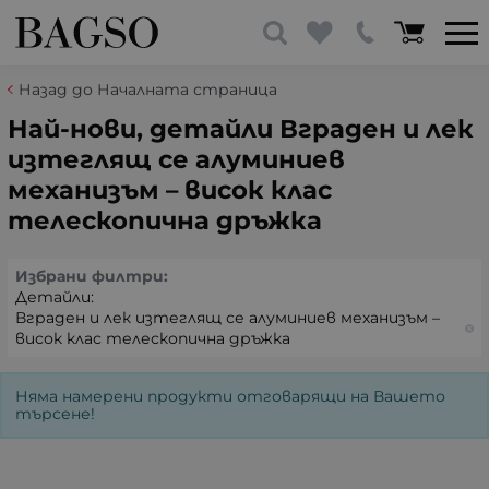
Назад до Началната страница
Най-нови, детайли Вграден и лек
изтеглящ се алуминиев
механизъм – висок клас
телескопична дръжка
Избрани филтри:
Детайли:
Вграден и лек изтеглящ се алуминиев механизъм –
висок клас телескопична дръжка
Няма намерени продукти отговарящи на Вашето
търсене!