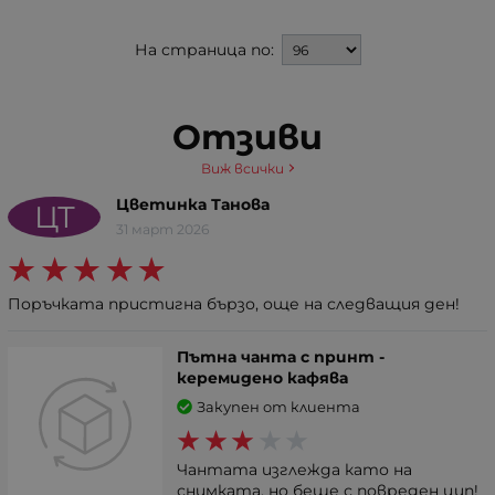
На страница по:
Отзиви
Виж всички
Цветинка Танова
ЦТ
31 март 2026
Поръчката пристигна бързо, още на следващия ден!
Пътна чанта с принт -
керемидено кафява
Закупен от клиента
Чантата изглежда като на
снимката, но беше с повреден цип!