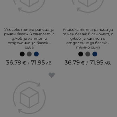
Унисекс пътна раница за
Унисекс пътна раница за
ръчен багаж в самолет, с
ръчен багаж в самолет, с
джоб за лаптоп и
джоб за лаптоп и
отделение за багаж -
отделение за багаж -
сива
тъмно синя
36.79
71.95
36.79
71.95
€
лв.
€
лв.
/
/