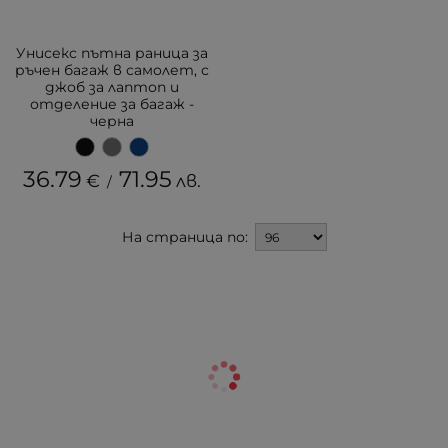
Унисекс пътна раница за
ръчен багаж в самолет, с
джоб за лаптоп и
отделение за багаж -
черна
36.79
71.95
€
лв.
/
На страница по: