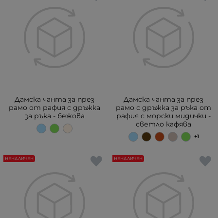
Дамска чанта за през
Дамска чанта за през
рамо от рафия с дръжка
рамо с дръжка за ръка от
за ръка - бежова
рафия с морски мидички -
светло кафява
+1
НЕНАЛИЧЕН
НЕНАЛИЧЕН