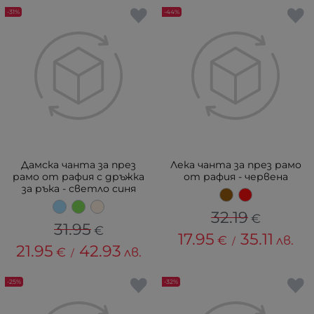
-31%
-44%
Дамска чанта за през
Лека чанта за през рамо
рамо от рафия с дръжка
от рафия - червена
за ръка - светло синя
32.19
€
31.95
€
17.95
35.11
€
лв.
/
21.95
42.93
€
лв.
/
-25%
-32%