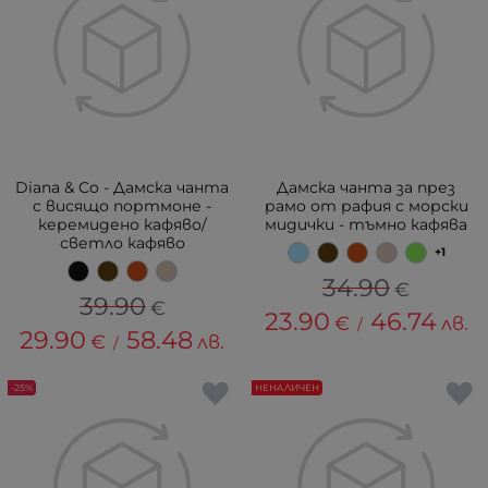
Diana & Co - Дамска чанта
Дамска чанта за през
с висящо портмоне -
рамо от рафия с морски
керемидено кафяво/
мидички - тъмно кафява
светло кафяво
+1
34.90
€
39.90
€
23.90
46.74
€
лв.
/
29.90
58.48
€
лв.
/
-25%
НЕНАЛИЧЕН