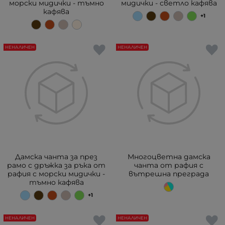
морски мидички - тъмно
мидички - светло кафява
кафява
+1
НЕНАЛИЧЕН
НЕНАЛИЧЕН
Дамска чанта за през
Многоцветна дамска
рамо с дръжка за ръка от
чанта от рафия с
рафия с морски мидички -
вътрешна преграда
тъмно кафява
+1
НЕНАЛИЧЕН
НЕНАЛИЧЕН