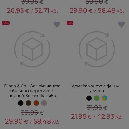
39.95
39.90
€
€
26.95
52.71
29.90
58.48
€
лв.
€
лв.
/
/
-25%
-31%
Diana & Co - Дамска чанта
Дамска чанта с фишу -
с висящо портмоне -
зелена
черно/светло кафяво
31.95
€
39.90
€
21.95
42.93
€
лв.
/
29.90
58.48
€
лв.
/