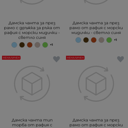
Дамска чанта за през
Дамска чанта за през
рамо с дръжка за ръка от
рамо от рафия с морски
рафия с морски мидички -
мидички - светло синя
светло синя
+1
+1
НЕНАЛИЧЕН
НЕНАЛИЧЕН
Дамска чанта тип
Дамска чанта за през
торба от рафия с
рамо от рафия с морски