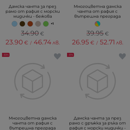
Дамска чанта за през
Многоцветна дамска
рамо от рафия с морски
чанта от рафия с
мидички - бежова
вътрешна преграда
+1
34.90
39.95
€
€
23.90
46.74
26.95
52.71
€
лв.
€
лв.
/
/
-33%
-31%
Многоцветна дамска
Дамска чанта за през
чанта от рафия с
рамо с дръжка за ръка от
вътрешна преграда
рафия с морски мидички -