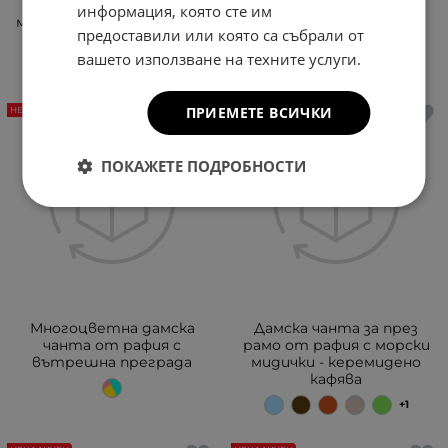
торба от рафия с
торба от рафия с
информация, която сте им
морски мидички - бежова
морски мидички -
предоставили или която са събрали от
керемидено кафява
вашето използване на техните услуги.
ПРИЕМЕТЕ ВСИЧКИ
НЕНАЛИЧЕН
НЕНАЛИЧЕН
ПОКАЖЕТЕ ПОДРОБНОСТИ
Многоцветна дамска
Дамска чанта за през
чанта от рафия с
рамо от рафия с морски
вътрешна преграда
мидички - керемидено
кафява
+1