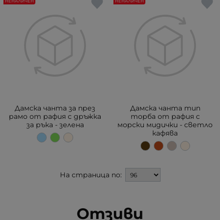
НЕНАЛИЧЕН
НЕНАЛИЧЕН
Дамска чанта за през
Дамска чанта тип
рамо от рафия с дръжка
торба от рафия с
за ръка - зелена
морски мидички - светло
кафява
На страница по:
Отзиви