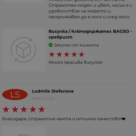
Страхотен модел и цвят, носих я с
удоволствие на морето и
продължавам да я нося и след него.
Висулка / Ключодържател BAGSO -
сребрист
Закупен от клиента
Много красива висулка!
Ludmila Stefanova
LS
29 юни 2026
Благодаря, страхотна чанта и отлично качество!❤️