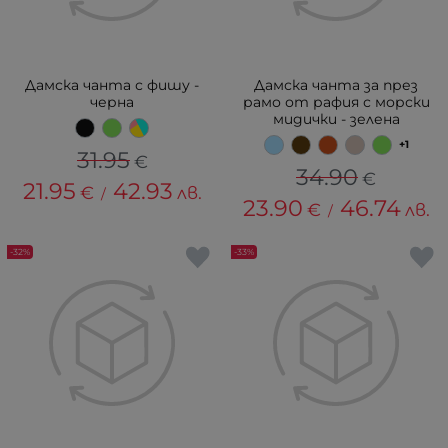
Дамска чанта с фишу -
Дамска чанта за през
черна
рамо от рафия с морски
мидички - зелена
+1
31.95
€
34.90
€
21.95
42.93
€
лв.
/
23.90
46.74
€
лв.
/
-32%
-33%