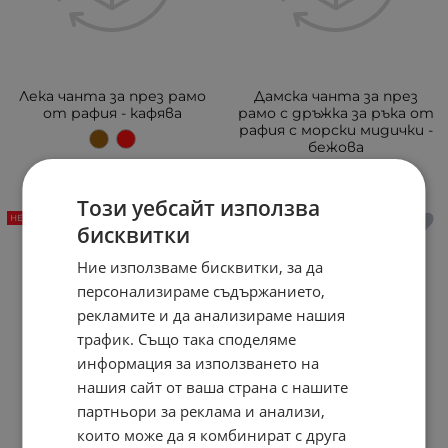
Лека чанта за през рамо
Дамска чанта за през
от рафия - кафява
рамо с дръжка за ръка от
рафия с морски мидички -
бежова
+1
Този уебсайт използва
НЕНАЛИЧЕН
НЕНАЛИЧЕН
бисквитки
Ние използваме бисквитки, за да
персонализираме съдържанието,
рекламите и да анализираме нашия
трафик. Също така споделяме
информация за използването на
нашия сайт от ваша страна с нашите
партньори за реклама и анализи,
които може да я комбинират с друга
Дамска чанта тип
Дамска чанта тип