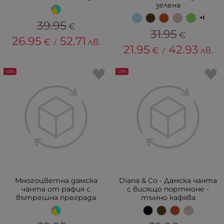
зелена
+1
39.95
€
31.95
€
26.95
52.71
€
лв.
/
21.95
42.93
€
лв.
/
-33%
-25%
Многоцветна дамска
Diana & Co - Дамска чанта
чанта от рафия с
с висящо портмоне -
вътрешна преграда
тъмно кафява