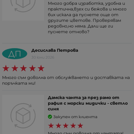
Много добра изработка, удобна и
практична,взех си бежова и много
бих искала да пуснете още от
другите цветове. Проверявам
редовно,но няма. Дали ще ги
пуснете отново?
Десислава Петрова
ДП
30 юни 2026
Много съм доволна от обслужването и доставката на
поръчката ми!
Дамска чанта за през рамо от
рафия с морски мидички - светло
синя
Закупен от клиента
Много съм доволна от чантата!