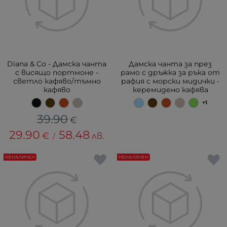
Diana & Co - Дамска чанта
Дамска чанта за през
с висящо портмоне -
рамо с дръжка за ръка от
светло кафяво/тъмно
рафия с морски мидички -
кафяво
керемидено кафява
+1
39.90
€
29.90
58.48
€
лв.
/
НЕНАЛИЧЕН
НЕНАЛИЧЕН